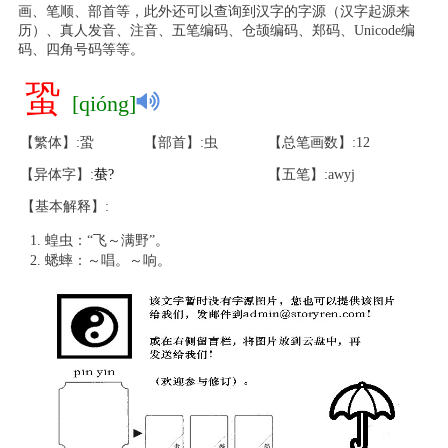
画、笔顺、部首等，此外还可以查询到汉字的字源（汉字起源来
历）、真人发音、注音、五笔编码、仓颉编码、郑码、Unicode编
码、四角号码等等。
蛩
[qióng]
【繁体】:蛩
【部首】:虫
【总笔画数】:12
【异体字】:
蛬
?
【五笔】:awyj
【基本解释】:
蝗虫：“飞～满野”。
蟋蟀：～唱。～响。