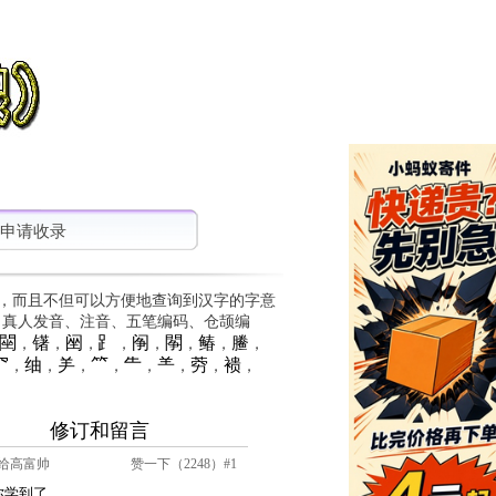
申请收录
，而且不但可以方便地查询到汉字的字意
、真人发音、注音、五笔编码、仓颉编
䦟
䦃
䦷
⻊
䦶
䦛
䲠
䲢
，
，
，
，
，
，
，
，
⺳
䌷
⺶
⺮
⺧
⺷
䓖
䙌
，
，
，
，
，
，
，
，