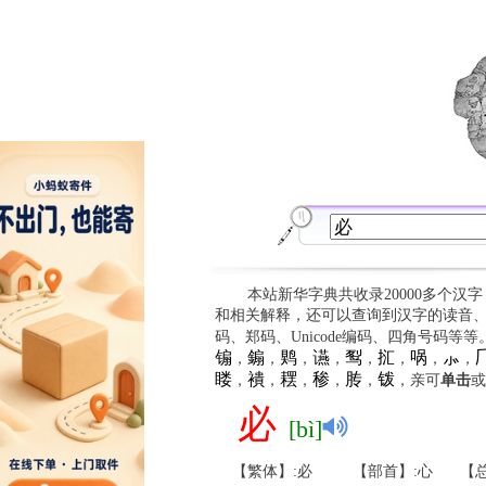
本站新华字典共收录20000多个汉
和相关解释，还可以查询到汉字的读音
码、郑码、Unicode编码、四角号码等
䦂
䥇
䴗
䜩
䴕
㧟
㖞
⺗

，
，
，
，
，
，
，
，
䁖
䙡
䎬
䅟
䏝
䥽
，
，
，
，
，
，亲可
单击
或
必
[bì]
【繁体】:必
【部首】:心
【总