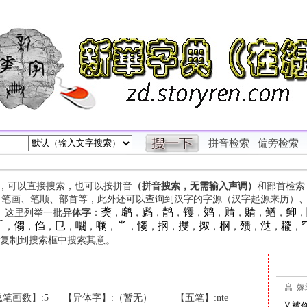
拼音检索
偏旁检索
字，可以直接搜索，也可以按拼音
（拼音搜索，无需输入声调）
和部首检索
、笔画、笔顺、部首等，此外还可以查询到汉字的字源（汉字起源来历）
䶮
䴙
䴘
䴖
䦆
䴔
䞍
䝼
䲡
䲟
等。这里列举一批
异体字
：
，
，
，
，
，
，
，
，
，
，

㑳
㑇
㔾
㘚
㘎
⺌
㥮
㧏
㩳
㧐
㭎
㱮
㳠
䎱
，
，
，
，
，
，
，
，
，
，
，
，
，
，
，
复制到搜索框中搜索其意。
笔画数】:5
【异体字】:（暂无）
【五笔】:nte