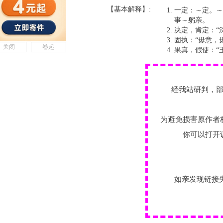
【基本解释】:
一定：～定。～
事～躬亲。
决定，肯定：“
固执：“毋意，
关闭
卷起
果真，假使：“
经我站研判，
为避免损害原作者
你可以打开
如亲发现链接