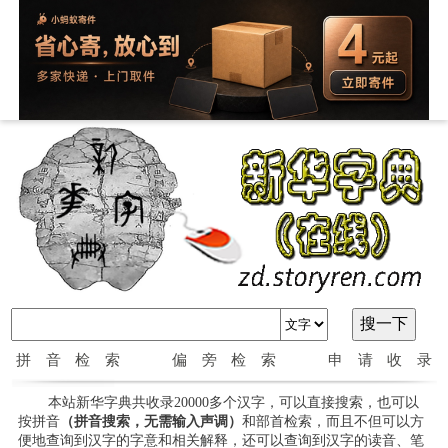
拼音检索
偏旁检索
申请收录
本站新华字典共收录20000多个汉字，可以直接搜索，也可以
按拼音
（拼音搜索，无需输入声调）
和部首检索，而且不但可以方
便地查询到汉字的字意和相关解释，还可以查询到汉字的读音、笔