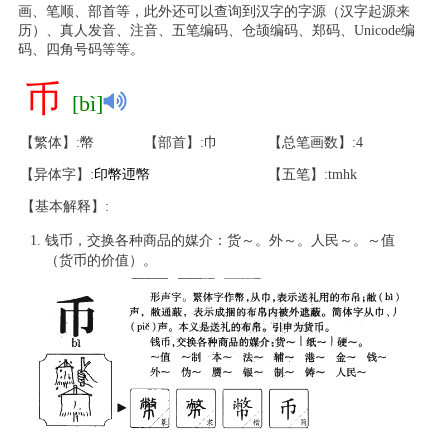
画、笔顺、部首等，此外还可以查询到汉字的字源（汉字起源来
历）、真人发音、注音、五笔编码、仓颉编码、郑码、Unicode编
码、四角号码等等。
币
[bì]
【繁体】:幣
【部首】:巾
【总笔画数】:4
【异体字】:
印
幣
迊
幤
【五笔】:tmhk
【基本解释】:
钱币，交换各种商品的媒介：货～。外～。人民～。～值
（货币的价值）。