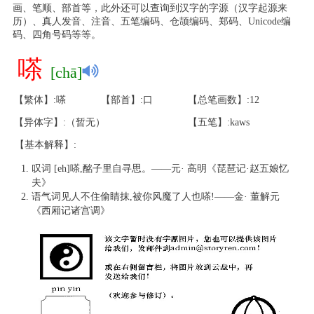
画、笔顺、部首等，此外还可以查询到汉字的字源（汉字起源来
历）、真人发音、注音、五笔编码、仓颉编码、郑码、Unicode编
码、四角号码等等。
嗏
[chā]
【繁体】:嗏
【部首】:口
【总笔画数】:12
【异体字】:（暂无）
【五笔】:kaws
【基本解释】:
叹词 [eh]嗏,酩子里自寻思。——元· 高明《琵琶记·赵五娘忆
夫》
语气词见人不住偷睛抹,被你风魔了人也嗏!——金· 董解元
《西厢记诸宫调》