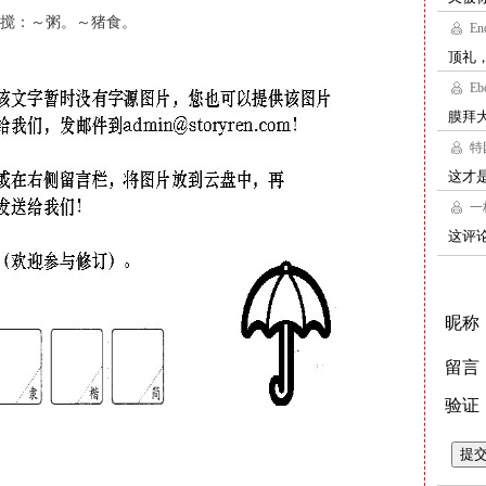
搅：～粥。～猪食。