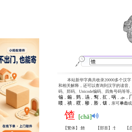
本站新华字典共收录20000多个汉
和相关解释，还可以查询到汉字的读音
码、郑码、Unicode编码、四角号码等
䦂
䥇
䴗
䜩
䴕
㧟
㖞
⺗

，
，
，
，
，
，
，
，
䁖
䙡
䎬
䅟
䏝
䥽
，
，
，
，
，
，亲可
单击
或
馇
[chā]
【繁体】:餷
【部首】:饣
【总