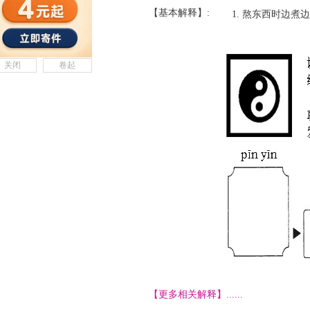
【基本解释】:
熬东西时边煮边
关闭
卷起
【更多相关解释】......