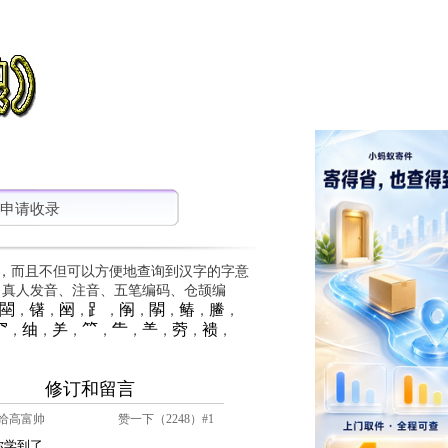
申请收录
，而且不但可以方便地查询到汉字的字意
、真人发音、注音、五笔编码、仓颉编
䦟
䦃
䦷
⻊
䦶
䦛
䲠
䲢
，
，
，
，
，
，
，
，
⺳
䌷
⺶
⺮
⺧
⺷
䓖
䙌
，
，
，
，
，
，
，
，