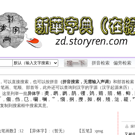
拼音检索
偏旁检索
字，可以直接搜索，也可以按拼音
（拼音搜索，无需输入声调）
和部首检索
、笔画、笔顺、部首等，此外还可以查询到汉字的字源（汉字起源来历）
䶮
䴙
䴘
䴖
䦆
䴔
䞍
䝼
䲡
䲟
等。这里列举一批
异体字
：
，
，
，
，
，
，
，
，
，
，

㑳
㑇
㔾
㘚
㘎
⺌
㥮
㧏
㩳
㧐
㭎
㱮
㳠
䎱
，
，
，
，
，
，
，
，
，
，
，
，
，
，
，
复制到搜索框中搜索其意。
笔画数】:12
【异体字】:（暂无）
【五笔】:qnsg