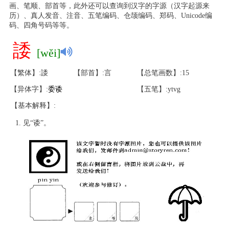
画、笔顺、部首等，此外还可以查询到汉字的字源（汉字起源来
历）、真人发音、注音、五笔编码、仓颉编码、郑码、Unicode编
码、四角号码等等。
諉
[wěi]
【繁体】:諉
【部首】:言
【总笔画数】:15
【异体字】:
委
诿
【五笔】:ytvg
【基本解释】:
见“诿”。