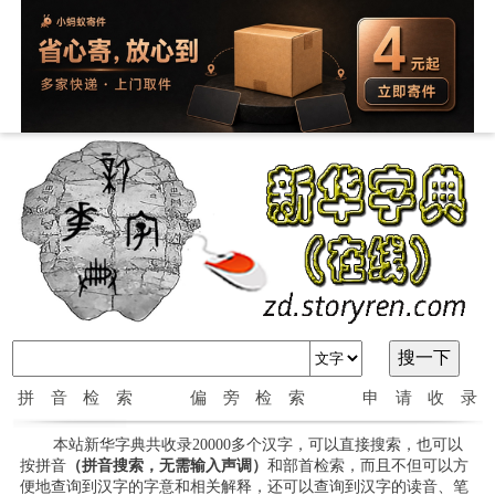
拼音检索
偏旁检索
申请收录
本站新华字典共收录20000多个汉字，可以直接搜索，也可以
按拼音
（拼音搜索，无需输入声调）
和部首检索，而且不但可以方
便地查询到汉字的字意和相关解释，还可以查询到汉字的读音、笔