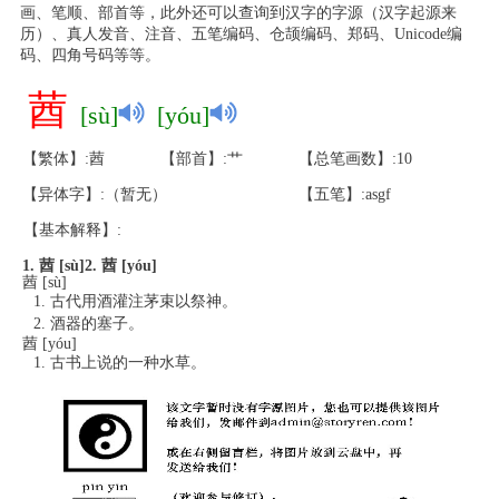
画、笔顺、部首等，此外还可以查询到汉字的字源（汉字起源来
历）、真人发音、注音、五笔编码、仓颉编码、郑码、Unicode编
码、四角号码等等。
莤
[sù]
[yóu]
【繁体】:莤
【部首】:艹
【总笔画数】:10
【异体字】:（暂无）
【五笔】:asgf
【基本解释】:
1. 莤 [sù]
2. 莤 [yóu]
莤 [sù]
古代用酒灌注茅束以祭神。
酒器的塞子。
莤 [yóu]
古书上说的一种水草。