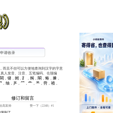
申请收录
，而且不但可以方便地查询到汉字的字意
、真人发音、注音、五笔编码、仓颉编
䦟
䦃
䦷
⻊
䦶
䦛
䲠
䲢
，
，
，
，
，
，
，
，
⺳
䌷
⺶
⺮
⺧
⺷
䓖
䙌
，
，
，
，
，
，
，
，