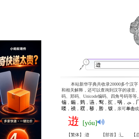
本站新华字典共收录20000多个汉
和相关解释，还可以查询到汉字的读音
码、郑码、Unicode编码、四角号码等
䦂
䥇
䴗
䜩
䴕
㧟
㖞
⺗

，
，
，
，
，
，
，
，
䁖
䙡
䎬
䅟
䏝
䥽
，
，
，
，
，
，亲可
单击
或
逰
[yóu]
【繁体】:逰
【部首】:辶
【总