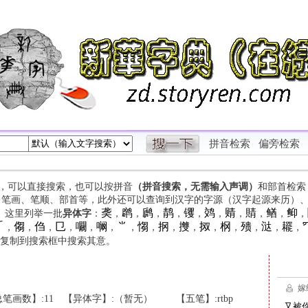
拼音检索
偏旁检索
字，可以直接搜索，也可以按拼音
（拼音搜索，无需输入声调）
和部首检索
、笔画、笔顺、部首等，此外还可以查询到汉字的字源（汉字起源来历）
䶮
䴙
䴘
䴖
䦆
䴔
䞍
䝼
䲡
䲟
等。这里列举一批
异体字
：
，
，
，
，
，
，
，
，
，
，

㑳
㑇
㔾
㘚
㘎
⺌
㥮
㧏
㩳
㧐
㭎
㱮
㳠
䎱
，
，
，
，
，
，
，
，
，
，
，
，
，
，
，
复制到搜索框中搜索其意。
笔画数】:11
【异体字】:（暂无）
【五笔】:rtbp