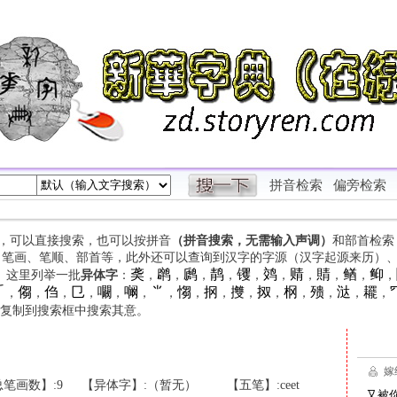
拼音检索
偏旁检索
字，可以直接搜索，也可以按拼音
（拼音搜索，无需输入声调）
和部首检索
、笔画、笔顺、部首等，此外还可以查询到汉字的字源（汉字起源来历）
䶮
䴙
䴘
䴖
䦆
䴔
䞍
䝼
䲡
䲟
等。这里列举一批
异体字
：
，
，
，
，
，
，
，
，
，
，

㑳
㑇
㔾
㘚
㘎
⺌
㥮
㧏
㩳
㧐
㭎
㱮
㳠
䎱
，
，
，
，
，
，
，
，
，
，
，
，
，
，
，
复制到搜索框中搜索其意。
笔画数】:9
【异体字】:（暂无）
【五笔】:ceet