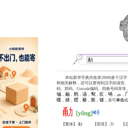
本站新华字典共收录20000多个汉
和相关解释，还可以查询到汉字的读音
码、郑码、Unicode编码、四角号码等
䦂
䥇
䴗
䜩
䴕
㧟
㖞
⺗

，
，
，
，
，
，
，
，
䁖
䙡
䎬
䅟
䏝
䥽
，
，
，
，
，
，亲可
单击
或
勈
[yǒng]
【繁体】:勈
【部首】:力
【总