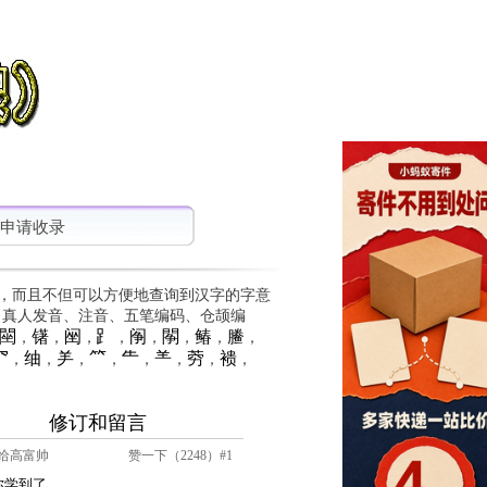
申请收录
，而且不但可以方便地查询到汉字的字意
、真人发音、注音、五笔编码、仓颉编
䦟
䦃
䦷
⻊
䦶
䦛
䲠
䲢
，
，
，
，
，
，
，
，
⺳
䌷
⺶
⺮
⺧
⺷
䓖
䙌
，
，
，
，
，
，
，
，