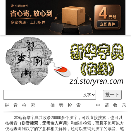
拼音检索
偏旁检索
申请收录
本站新华字典共收录20000多个汉字，可以直接搜索，也可以
按拼音
（拼音搜索，无需输入声调）
和部首检索，而且不但可以方
便地查询到汉字的字意和相关解释，还可以查询到汉字的读音、笔