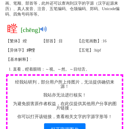
画、笔顺、部首等，此外还可以查询到汉字的字源（汉字起源来
历）、真人发音、注音、五笔编码、仓颉编码、郑码、Unicode编
码、四角号码等等。
瞠
[chēng]
【繁体】:瞠
【部首】:目
【总笔画数】:16
【异体字】:
矃
憆
【五笔】:hipf
【基本解释】:
直看，瞪着眼睛：～视。～然。～目结舌。
经我站研判，部分用户所上传图片，无法提供确切来
源！
我站亦无法进行核实！
为避免损害原作者权益，在此仅提供其他用户分享的图
片链接，
你可以打开该链接，查看相关文字的字源字形等！