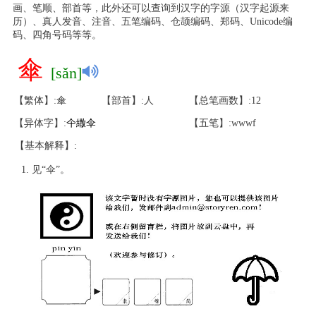
画、笔顺、部首等，此外还可以查询到汉字的字源（汉字起源来
历）、真人发音、注音、五笔编码、仓颉编码、郑码、Unicode编
码、四角号码等等。
傘
[sǎn]
【繁体】:傘
【部首】:人
【总笔画数】:12
【异体字】:
仐
繖
伞
【五笔】:wwwf
【基本解释】:
见“伞”。