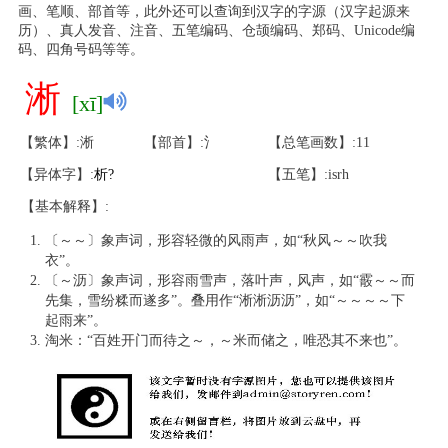
画、笔顺、部首等，此外还可以查询到汉字的字源（汉字起源来
历）、真人发音、注音、五笔编码、仓颉编码、郑码、Unicode编
码、四角号码等等。
淅
[xī]
【繁体】:淅
【部首】:氵
【总笔画数】:11
【异体字】:
析
?
【五笔】:isrh
【基本解释】:
〔～～〕象声词，形容轻微的风雨声，如“秋风～～吹我
衣”。
〔～沥〕象声词，形容雨雪声，落叶声，风声，如“霰～～而
先集，雪纷糅而遂多”。叠用作“淅淅沥沥”，如“～～～～下
起雨来”。
淘米：“百姓开门而待之～，～米而储之，唯恐其不来也”。