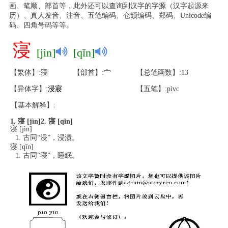
画、笔顺、部首等，此外还可以查询到汉字的字源（汉字起源来
历）、真人发音、注音、五笔编码、仓颉编码、郑码、Unicode编
码、四角号码等等。
寖
[jìn]
[qǐn]
【繁体】:寖
【部首】:宀
【总笔画数】:13
【异体字】:
浸
寢
【五笔】:pivc
【基本解释】:
1. 寖 [jìn]
2. 寖 [qǐn]
寖 [jìn]
古同“浸”，浸渍。
寖 [qǐn]
古同“寝”，睡眠。