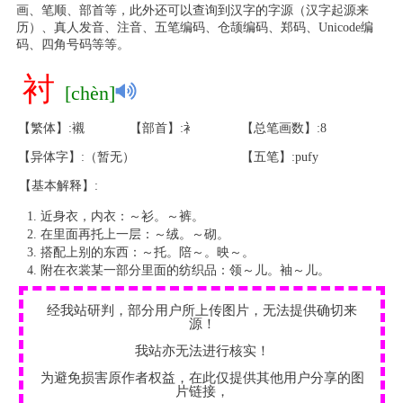
画、笔顺、部首等，此外还可以查询到汉字的字源（汉字起源来
历）、真人发音、注音、五笔编码、仓颉编码、郑码、Unicode编
码、四角号码等等。
衬
[chèn]
【繁体】:襯
【部首】:衤
【总笔画数】:8
【异体字】:（暂无）
【五笔】:pufy
【基本解释】:
近身衣，内衣：～衫。～裤。
在里面再托上一层：～绒。～砌。
搭配上别的东西：～托。陪～。映～。
附在衣裳某一部分里面的纺织品：领～儿。袖～儿。
经我站研判，部分用户所上传图片，无法提供确切来
源！
我站亦无法进行核实！
为避免损害原作者权益，在此仅提供其他用户分享的图
片链接，