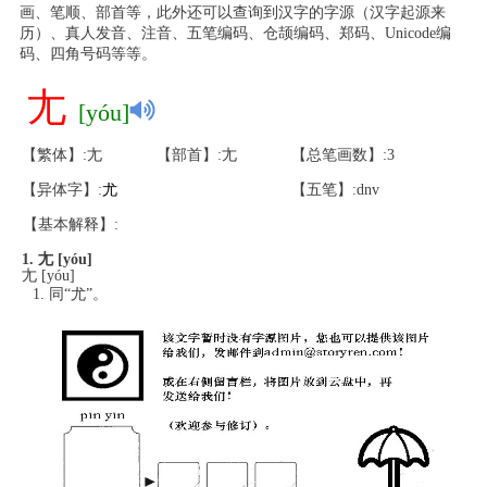
画、笔顺、部首等，此外还可以查询到汉字的字源（汉字起源来
历）、真人发音、注音、五笔编码、仓颉编码、郑码、Unicode编
码、四角号码等等。
尢
[yóu]
【繁体】:尢
【部首】:尢
【总笔画数】:3
【异体字】:
尤
【五笔】:dnv
【基本解释】:
1. 尢 [yóu]
尢 [yóu]
同“尤”。