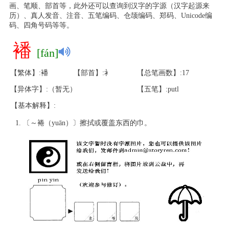
画、笔顺、部首等，此外还可以查询到汉字的字源（汉字起源来
历）、真人发音、注音、五笔编码、仓颉编码、郑码、Unicode编
码、四角号码等等。
襎
[fán]
【繁体】:襎
【部首】:衤
【总笔画数】:17
【异体字】:（暂无）
【五笔】:putl
【基本解释】:
〔～裷（yuān）〕擦拭或覆盖东西的巾。