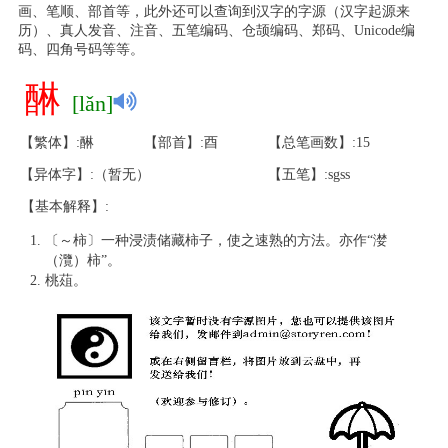
画、笔顺、部首等，此外还可以查询到汉字的字源（汉字起源来
历）、真人发音、注音、五笔编码、仓颉编码、郑码、Unicode编
码、四角号码等等。
醂
[lǎn]
【繁体】:醂
【部首】:酉
【总笔画数】:15
【异体字】:（暂无）
【五笔】:sgss
【基本解释】:
〔～柿〕一种浸渍储藏柿子，使之速熟的方法。亦作“漤
（灠）柿”。
桃葅。