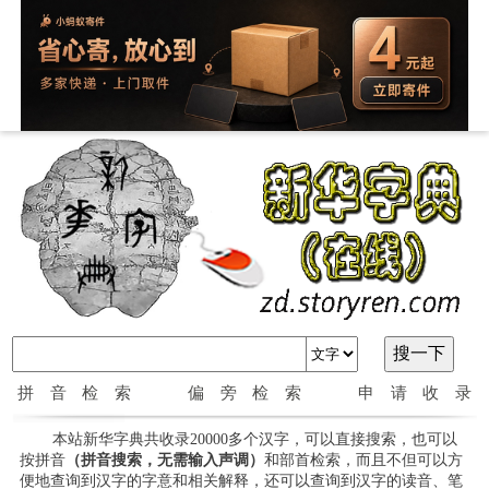
拼音检索
偏旁检索
申请收录
本站新华字典共收录20000多个汉字，可以直接搜索，也可以
按拼音
（拼音搜索，无需输入声调）
和部首检索，而且不但可以方
便地查询到汉字的字意和相关解释，还可以查询到汉字的读音、笔