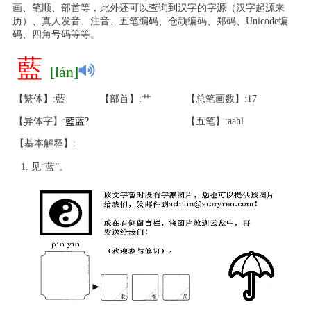
画、笔顺、部首等，此外还可以查询到汉字的字源（汉字起源来
历）、真人发音、注音、五笔编码、仓颉编码、郑码、Unicode编
码、四角号码等等。
藍
[lán]
【繁体】:藍
【部首】:艹
【总笔画数】:17
【异体字】:
藍
蓝
?
【五笔】:aahl
【基本解释】:
见“蓝”。