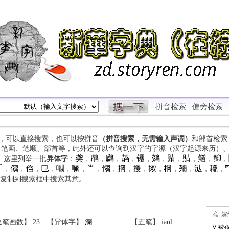
拼音检索
偏旁检索
字，可以直接搜索，也可以按拼音
（拼音搜索，无需输入声调）
和部首检索
、笔画、笔顺、部首等，此外还可以查询到汉字的字源（汉字起源来历）
䶮
䴙
䴘
䴖
䦆
䴔
䞍
䝼
䲡
䲟
等。这里列举一批
异体字
：
，
，
，
，
，
，
，
，
，
，

㑳
㑇
㔾
㘚
㘎
⺌
㥮
㧏
㩳
㧐
㭎
㱮
㳠
䎱
，
，
，
，
，
，
，
，
，
，
，
，
，
，
，
复制到搜索框中搜索其意。
笔画数】:23
【异体字】:
瀾
【五笔】:iaul