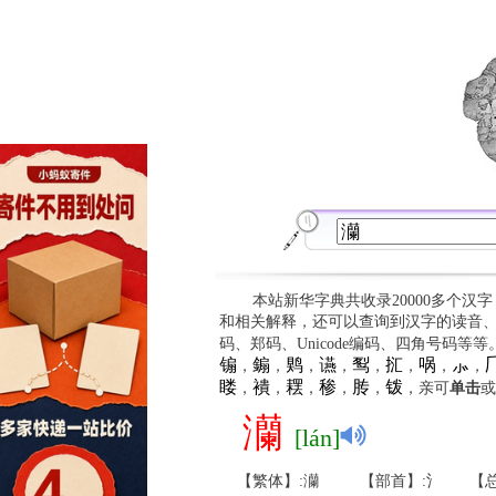
本站新华字典共收录20000多个汉
和相关解释，还可以查询到汉字的读音
码、郑码、Unicode编码、四角号码等
䦂
䥇
䴗
䜩
䴕
㧟
㖞
⺗

，
，
，
，
，
，
，
，
䁖
䙡
䎬
䅟
䏝
䥽
，
，
，
，
，
，亲可
单击
或
灡
[lán]
【繁体】:灡
【部首】:氵
【总