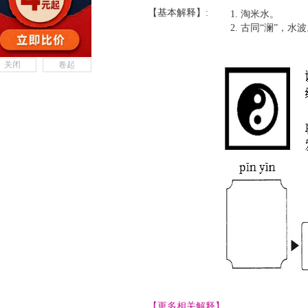
【基本解释】:
淘米水。
古同“澜”，水波
关闭
卷起
【更多相关解释】......