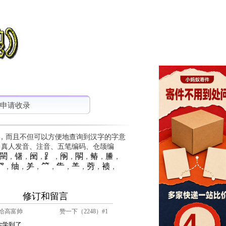
申请收录
，而且不但可以方便地查询到汉字的字意
、真人发音、注音、五笔编码、仓颉编
䦟
䦃
䦷
⻊
䦶
䦛
䲠
䲢
，
，
，
，
，
，
，
，
⺳
䌷
⺶
⺮
⺧
⺷
䓖
䙌
，
，
，
，
，
，
，
，