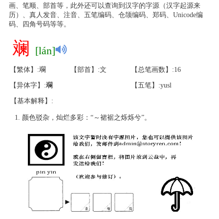
画、笔顺、部首等，此外还可以查询到汉字的字源（汉字起源来
历）、真人发音、注音、五笔编码、仓颉编码、郑码、Unicode编
码、四角号码等等。
斓
[lán]
【繁体】:斕
【部首】:文
【总笔画数】:16
【异体字】:
斕
【五笔】:yusl
【基本解释】:
颜色驳杂，灿烂多彩：“～裙裾之烁烁兮”。