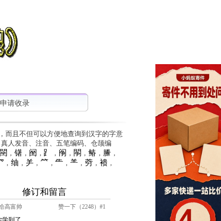
申请收录
，而且不但可以方便地查询到汉字的字意
、真人发音、注音、五笔编码、仓颉编
䦟
䦃
䦷
⻊
䦶
䦛
䲠
䲢
，
，
，
，
，
，
，
，
⺳
䌷
⺶
⺮
⺧
⺷
䓖
䙌
，
，
，
，
，
，
，
，