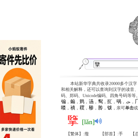
本站新华字典共收录20000多个汉
和相关解释，还可以查询到汉字的读音
码、郑码、Unicode编码、四角号码等
䦂
䥇
䴗
䜩
䴕
㧟
㖞
⺗

，
，
，
，
，
，
，
，
䁖
䙡
䎬
䅟
䏝
䥽
，
，
，
，
，
，亲可
单击
或
擥
[lǎn]
【繁体】:㩜
【部首】:手
【总