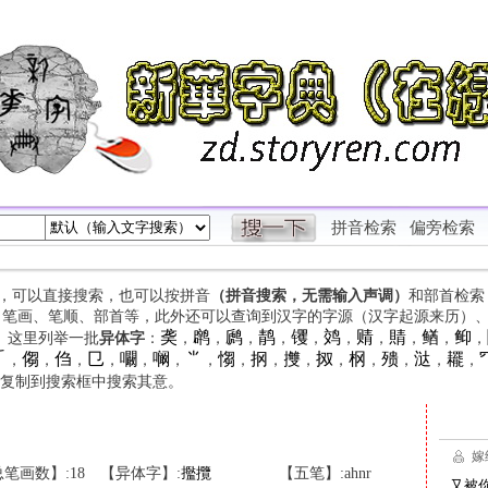
拼音检索
偏旁检索
字，可以直接搜索，也可以按拼音
（拼音搜索，无需输入声调）
和部首检索
、笔画、笔顺、部首等，此外还可以查询到汉字的字源（汉字起源来历）
䶮
䴙
䴘
䴖
䦆
䴔
䞍
䝼
䲡
䲟
等。这里列举一批
异体字
：
，
，
，
，
，
，
，
，
，
，

㑳
㑇
㔾
㘚
㘎
⺌
㥮
㧏
㩳
㧐
㭎
㱮
㳠
䎱
，
，
，
，
，
，
，
，
，
，
，
，
，
，
，
复制到搜索框中搜索其意。
笔画数】:18
【异体字】:
㩜
攬
【五笔】:ahnr