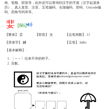
画、笔顺、部首等，此外还可以查询到汉字的字源（汉字起源来
历）、真人发音、注音、五笔编码、仓颉编码、郑码、Unicode编
码、四角号码等等。
婓
[fēi]
【繁体】:婓
【部首】:女
【总笔画数】:11
【异体字】:
婔
【五笔】:hdhv
【基本解释】:
〔～～〕往来不停的样子。
丑貌。