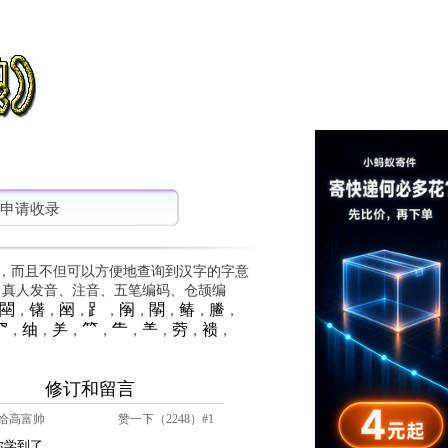
申请收录
，而且不但可以方便地查询到汉字的字意
、真人发音、注音、五笔编码、仓颉编
䦟
䦃
䦷
⻊
䦶
䦛
䲠
䲢
，
，
，
，
，
，
，
，
⺳
䌷
⺶
⺮
⺧
⺷
䓖
䙌
，
，
，
，
，
，
，
，