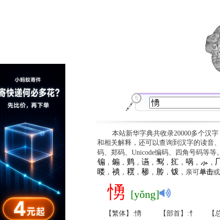
本站新华字典共收录20000多个汉
和相关解释，还可以查询到汉字的读音
码、郑码、Unicode编码、四角号码等
䦂
䥇
䴗
䜩
䴕
㧟
㖞
⺗

，
，
，
，
，
，
，
，
䁖
䙡
䎬
䅟
䏝
䥽
，
，
，
，
，
，亲可
单击
或
愑
[yǒng]
【繁体】:愑
【部首】:忄
【总