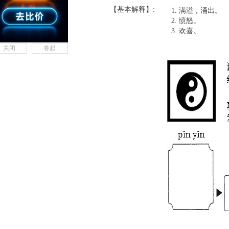
【基本解释】:
满溢，涌出。
愤怒。
欢喜。
关闭
卷起