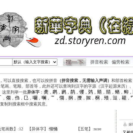
拼音检索
偏旁检索
字，可以直接搜索，也可以按拼音
（拼音搜索，无需输入声调）
和部首检索
、笔画、笔顺、部首等，此外还可以查询到汉字的字源（汉字起源来历）
䶮
䴙
䴘
䴖
䦆
䴔
䞍
䝼
䲡
䲟
等。这里列举一批
异体字
：
，
，
，
，
，
，
，
，
，
，

㑳
㑇
㔾
㘚
㘎
⺌
㥮
㧏
㩳
㧐
㭎
㱮
㳠
䎱
，
，
，
，
，
，
，
，
，
，
，
，
，
，
，
复制到搜索框中搜索其意。
笔画数】:12
【异体字】:
愹
悀
【五笔】:ncee