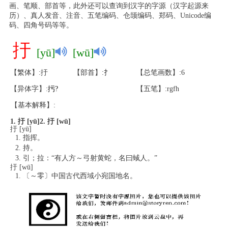
画、笔顺、部首等，此外还可以查询到汉字的字源（汉字起源来
历）、真人发音、注音、五笔编码、仓颉编码、郑码、Unicode编
码、四角号码等等。
扜
[yū]
[wū]
【繁体】:扜
【部首】:扌
【总笔画数】:6
【异体字】:
扝
?
【五笔】:rgfh
【基本解释】:
1. 扜 [yū]
2. 扜 [wū]
扜 [yū]
指挥。
持。
引；拉：“有人方～弓射黄蛇，名曰蜮人。”
扜 [wū]
〔～零〕中国古代西域小宛国地名。