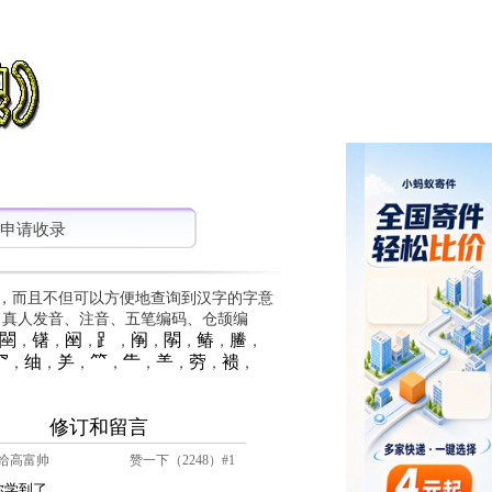
申请收录
，而且不但可以方便地查询到汉字的字意
、真人发音、注音、五笔编码、仓颉编
䦟
䦃
䦷
⻊
䦶
䦛
䲠
䲢
，
，
，
，
，
，
，
，
⺳
䌷
⺶
⺮
⺧
⺷
䓖
䙌
，
，
，
，
，
，
，
，