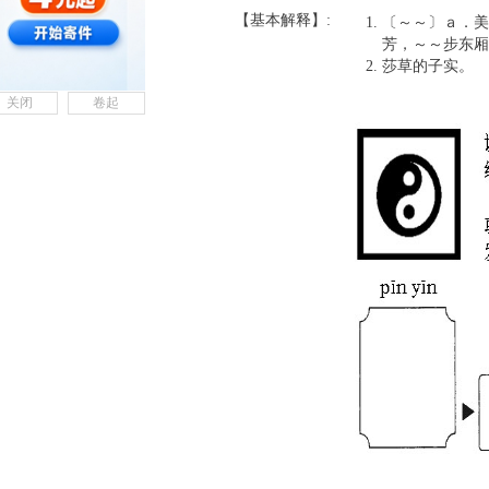
【基本解释】:
〔～～〕ａ．美
芳，～～步东厢
莎草的子实。
关闭
卷起