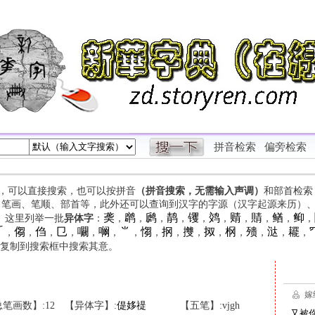
拼音检索
偏旁检索
字，可以直接搜索，也可以按拼音
（拼音搜索，无需输入声调）
和部首检索
、笔画、笔顺、部首等，此外还可以查询到汉字的字源（汉字起源来历）
䶮
䴙
䴘
䴖
䦆
䴔
䞍
䝼
䲡
䲟
等。这里列举一批
异体字
：
，
，
，
，
，
，
，
，
，
，

㑳
㑇
㔾
㘚
㘎
⺌
㥮
㧏
㩳
㧐
㭎
㱮
㳠
䎱
，
，
，
，
，
，
，
，
，
，
，
，
，
，
，
复制到搜索框中搜索其意。
笔画数】:12
【异体字】:
偍
姼
禔
【五笔】:vjgh