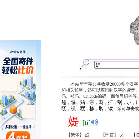
本站新华字典共收录20000多个汉
和相关解释，还可以查询到汉字的读音
码、郑码、Unicode编码、四角号码等
䦂
䥇
䴗
䜩
䴕
㧟
㖞
⺗

，
，
，
，
，
，
，
，
䁖
䙡
䎬
䅟
䏝
䥽
，
，
，
，
，
，亲可
单击
或
媞
[tí]
【繁体】:媞
【部首】:女
【总