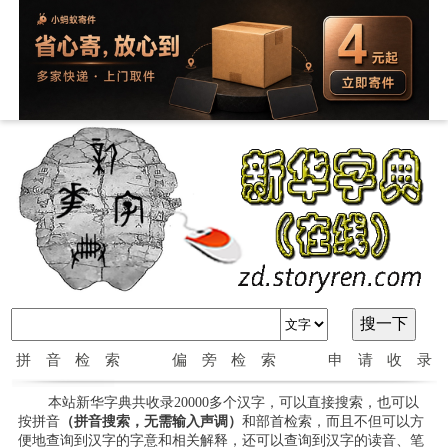
拼音检索
偏旁检索
申请收录
本站新华字典共收录20000多个汉字，可以直接搜索，也可以
按拼音
（拼音搜索，无需输入声调）
和部首检索，而且不但可以方
便地查询到汉字的字意和相关解释，还可以查询到汉字的读音、笔