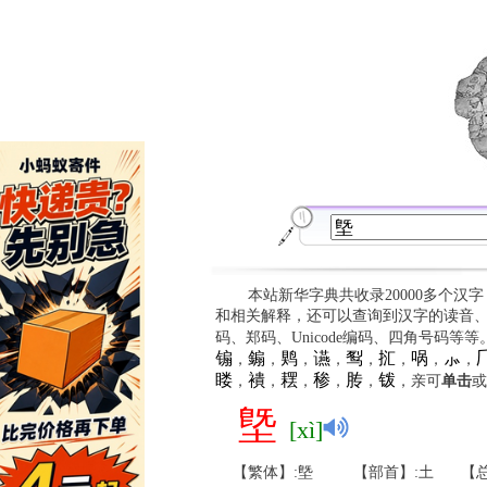
本站新华字典共收录20000多个汉
和相关解释，还可以查询到汉字的读音
码、郑码、Unicode编码、四角号码等
䦂
䥇
䴗
䜩
䴕
㧟
㖞
⺗

，
，
，
，
，
，
，
，
䁖
䙡
䎬
䅟
䏝
䥽
，
，
，
，
，
，亲可
单击
或
墍
[xì]
【繁体】:墍
【部首】:土
【总