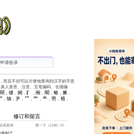
申请收录
，而且不但可以方便地查询到汉字的字意
、真人发音、注音、五笔编码、仓颉编
䦟
䦃
䦷
⻊
䦶
䦛
䲠
䲢
，
，
，
，
，
，
，
，
⺳
䌷
⺶
⺮
⺧
⺷
䓖
䙌
，
，
，
，
，
，
，
，