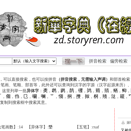
拼音检索
偏旁检索
字，可以直接搜索，也可以按拼音
（拼音搜索，无需输入声调）
和部首检索
、笔画、笔顺、部首等，此外还可以查询到汉字的字源（汉字起源来历）
䶮
䴙
䴘
䴖
䦆
䴔
䞍
䝼
䲡
䲟
等。这里列举一批
异体字
：
，
，
，
，
，
，
，
，
，
，

㑳
㑇
㔾
㘚
㘎
⺌
㥮
㧏
㩳
㧐
㭎
㱮
㳠
䎱
，
，
，
，
，
，
，
，
，
，
，
，
，
，
，
复制到搜索框中搜索其意。
笔画数】:14
【异体字】:
塈
【五笔】:rxaf