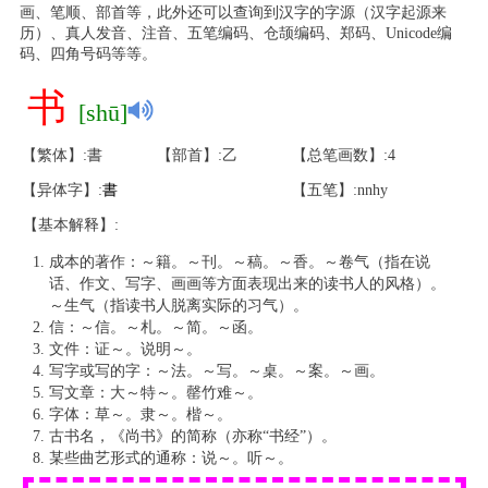
画、笔顺、部首等，此外还可以查询到汉字的字源（汉字起源来
历）、真人发音、注音、五笔编码、仓颉编码、郑码、Unicode编
码、四角号码等等。
书
[shū]
【繁体】:書
【部首】:乙
【总笔画数】:4
【异体字】:
書
【五笔】:nnhy
【基本解释】:
成本的著作：～籍。～刊。～稿。～香。～卷气（指在说
话、作文、写字、画画等方面表现出来的读书人的风格）。
～生气（指读书人脱离实际的习气）。
信：～信。～札。～简。～函。
文件：证～。说明～。
写字或写的字：～法。～写。～桌。～案。～画。
写文章：大～特～。罄竹难～。
字体：草～。隶～。楷～。
古书名，《尚书》的简称（亦称“书经”）。
某些曲艺形式的通称：说～。听～。