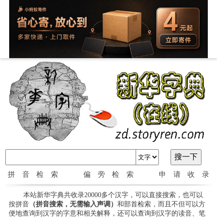
拼音检索
偏旁检索
申请收录
本站新华字典共收录20000多个汉字，可以直接搜索，也可以
按拼音
（拼音搜索，无需输入声调）
和部首检索，而且不但可以方
便地查询到汉字的字意和相关解释，还可以查询到汉字的读音、笔