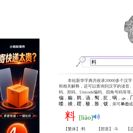
本站新华字典共收录20000多个汉
和相关解释，还可以查询到汉字的读音
码、郑码、Unicode编码、四角号码等
䦂
䥇
䴗
䜩
䴕
㧟
㖞
⺗

，
，
，
，
，
，
，
，
䁖
䙡
䎬
䅟
䏝
䥽
，
，
，
，
，
，亲可
单击
或
料
[liào]
【繁体】:料
【部首】:斗
【总