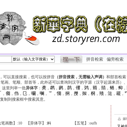
拼音检索
偏旁检索
字，可以直接搜索，也可以按拼音
（拼音搜索，无需输入声调）
和部首检索
、笔画、笔顺、部首等，此外还可以查询到汉字的字源（汉字起源来历）
䶮
䴙
䴘
䴖
䦆
䴔
䞍
䝼
䲡
䲟
等。这里列举一批
异体字
：
，
，
，
，
，
，
，
，
，
，

㑳
㑇
㔾
㘚
㘎
⺌
㥮
㧏
㩳
㧐
㭎
㱮
㳠
䎱
，
，
，
，
，
，
，
，
，
，
，
，
，
，
，
复制到搜索框中搜索其意。
笔画数】:10
【异体字】:
料
【五笔】:oufh