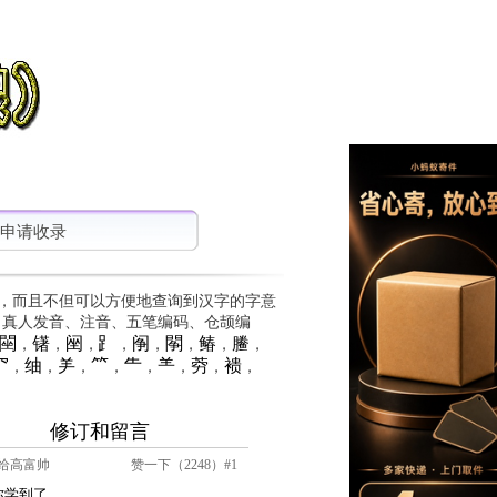
申请收录
，而且不但可以方便地查询到汉字的字意
、真人发音、注音、五笔编码、仓颉编
䦟
䦃
䦷
⻊
䦶
䦛
䲠
䲢
，
，
，
，
，
，
，
，
⺳
䌷
⺶
⺮
⺧
⺷
䓖
䙌
，
，
，
，
，
，
，
，