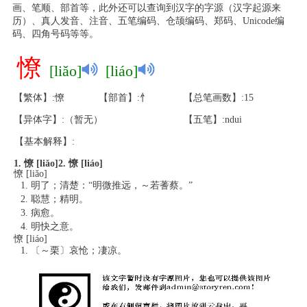
画、笔顺、部首等，此外还可以查询到汉字的字源（汉字起源来
历）、真人发音、注音、五笔编码、仓颉编码、郑码、Unicode编
码、四角号码等等。
憭
[liǎo]
[liáo]
【繁体】:憭
【部首】:忄
【总笔画数】:15
【异体字】:（暂无）
【五笔】:ndui
【基本解释】:
1. 憭 [liǎo]
2. 憭 [liáo]
憭 [liǎo]
明了；清楚：“明微推远，～若蓍蔡。”
聪慧；精明。
病愈。
明快之意。
憭 [liáo]
〔～栗〕哀怆；凄凉。