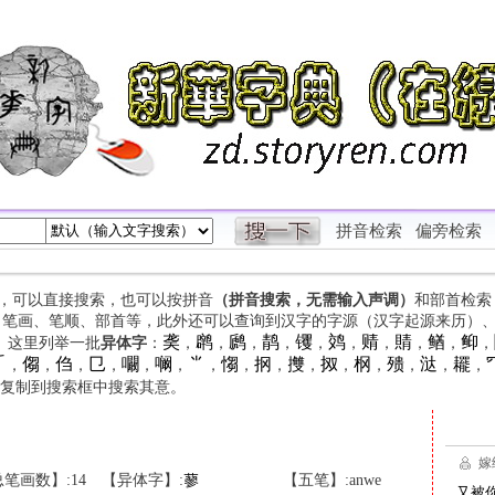
拼音检索
偏旁检索
字，可以直接搜索，也可以按拼音
（拼音搜索，无需输入声调）
和部首检索
、笔画、笔顺、部首等，此外还可以查询到汉字的字源（汉字起源来历）
䶮
䴙
䴘
䴖
䦆
䴔
䞍
䝼
䲡
䲟
等。这里列举一批
异体字
：
，
，
，
，
，
，
，
，
，
，

㑳
㑇
㔾
㘚
㘎
⺌
㥮
㧏
㩳
㧐
㭎
㱮
㳠
䎱
，
，
，
，
，
，
，
，
，
，
，
，
，
，
，
复制到搜索框中搜索其意。
笔画数】:14
【异体字】:
蓼
【五笔】:anwe