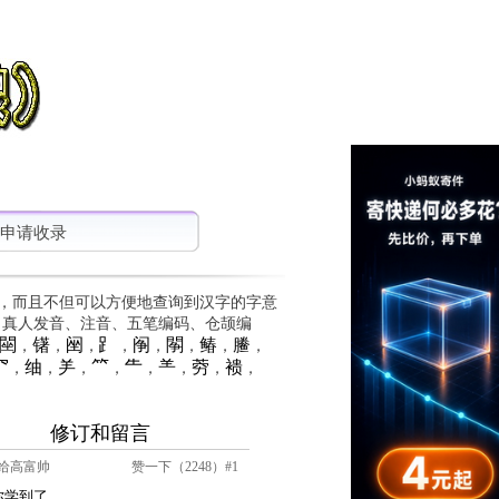
申请收录
，而且不但可以方便地查询到汉字的字意
、真人发音、注音、五笔编码、仓颉编
䦟
䦃
䦷
⻊
䦶
䦛
䲠
䲢
，
，
，
，
，
，
，
，
⺳
䌷
⺶
⺮
⺧
⺷
䓖
䙌
，
，
，
，
，
，
，
，