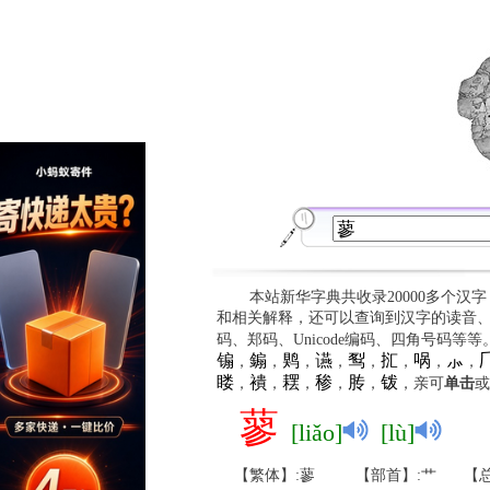
本站新华字典共收录20000多个汉
和相关解释，还可以查询到汉字的读音
码、郑码、Unicode编码、四角号码等
䦂
䥇
䴗
䜩
䴕
㧟
㖞
⺗

，
，
，
，
，
，
，
，
䁖
䙡
䎬
䅟
䏝
䥽
，
，
，
，
，
，亲可
单击
或
蓼
[liǎo]
[lù]
【繁体】:蓼
【部首】:艹
【总