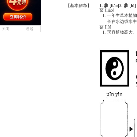
【基本解释】:
1. 蓼 [liǎo]
2. 蓼 [lù]
蓼 [liǎo]
一年生草本植物
长在水边或水中
蓼 [lù]
关闭
卷起
形容植物高大。