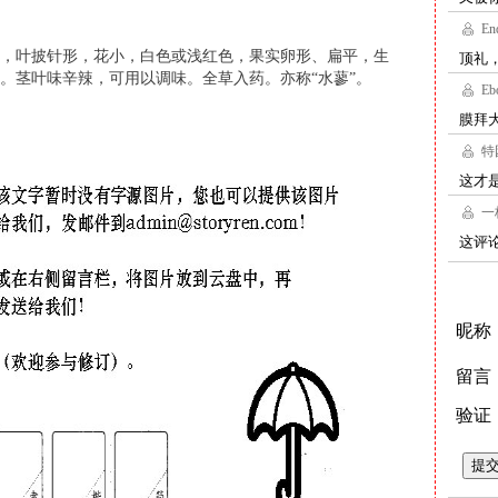
，叶披针形，花小，白色或浅红色，果实卵形、扁平，生
。茎叶味辛辣，可用以调味。全草入药。亦称“水蓼”。