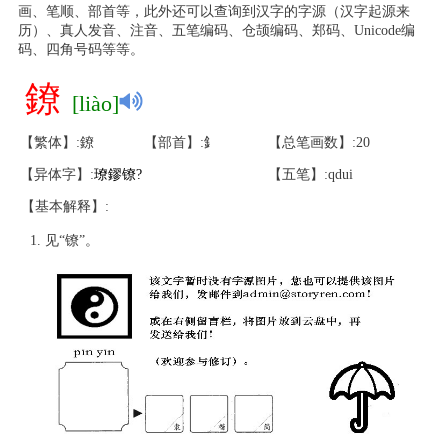
画、笔顺、部首等，此外还可以查询到汉字的字源（汉字起源来
历）、真人发音、注音、五笔编码、仓颉编码、郑码、Unicode编
码、四角号码等等。
鐐
[liào]
【繁体】:鐐
【部首】:釒
【总笔画数】:20
【异体字】:
璙
鏐
镣
?
【五笔】:qdui
【基本解释】:
见“镣”。