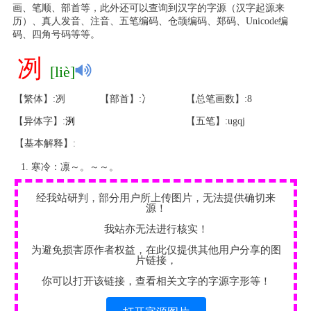
画、笔顺、部首等，此外还可以查询到汉字的字源（汉字起源来
历）、真人发音、注音、五笔编码、仓颉编码、郑码、Unicode编
码、四角号码等等。
冽
[liè]
【繁体】:冽
【部首】:冫
【总笔画数】:8
【异体字】:
洌
【五笔】:ugqj
【基本解释】:
寒冷：凛～。～～。
经我站研判，部分用户所上传图片，无法提供确切来
源！
我站亦无法进行核实！
为避免损害原作者权益，在此仅提供其他用户分享的图
片链接，
你可以打开该链接，查看相关文字的字源字形等！