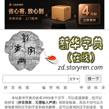
拼音检索
偏旁检索
申请收录
本站新华字典共收录20000多个汉字，可以直接搜索，也可以
按拼音
（拼音搜索，无需输入声调）
和部首检索，而且不但可以方
便地查询到汉字的字意和相关解释，还可以查询到汉字的读音、笔