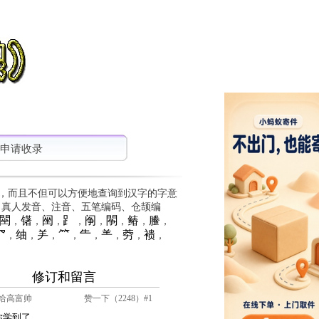
申请收录
，而且不但可以方便地查询到汉字的字意
、真人发音、注音、五笔编码、仓颉编
䦟
䦃
䦷
⻊
䦶
䦛
䲠
䲢
，
，
，
，
，
，
，
，
⺳
䌷
⺶
⺮
⺧
⺷
䓖
䙌
，
，
，
，
，
，
，
，