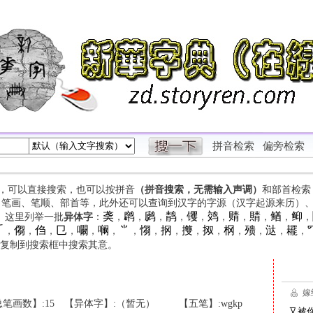
拼音检索
偏旁检索
字，可以直接搜索，也可以按拼音
（拼音搜索，无需输入声调）
和部首检索
、笔画、笔顺、部首等，此外还可以查询到汉字的字源（汉字起源来历）
䶮
䴙
䴘
䴖
䦆
䴔
䞍
䝼
䲡
䲟
等。这里列举一批
异体字
：
，
，
，
，
，
，
，
，
，
，

㑳
㑇
㔾
㘚
㘎
⺌
㥮
㧏
㩳
㧐
㭎
㱮
㳠
䎱
，
，
，
，
，
，
，
，
，
，
，
，
，
，
，
复制到搜索框中搜索其意。
笔画数】:15
【异体字】:（暂无）
【五笔】:wgkp