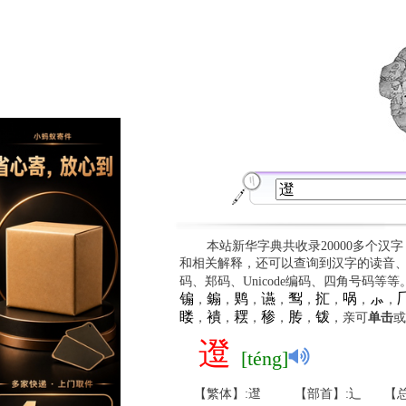
本站新华字典共收录20000多个汉
和相关解释，还可以查询到汉字的读音
码、郑码、Unicode编码、四角号码等
䦂
䥇
䴗
䜩
䴕
㧟
㖞
⺗

，
，
，
，
，
，
，
，
䁖
䙡
䎬
䅟
䏝
䥽
，
，
，
，
，
，亲可
单击
或
邆
[téng]
【繁体】:邆
【部首】:辶
【总