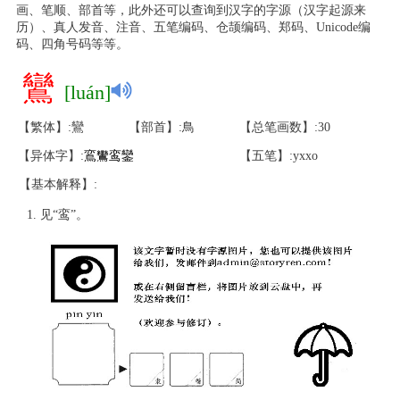
画、笔顺、部首等，此外还可以查询到汉字的字源（汉字起源来
历）、真人发音、注音、五笔编码、仓颉编码、郑码、Unicode编
码、四角号码等等。
鸞
[luán]
【繁体】:鸞
【部首】:鳥
【总笔画数】:30
【异体字】:
鵉
鸞
鸾
鑾
【五笔】:yxxo
【基本解释】:
见“鸾”。