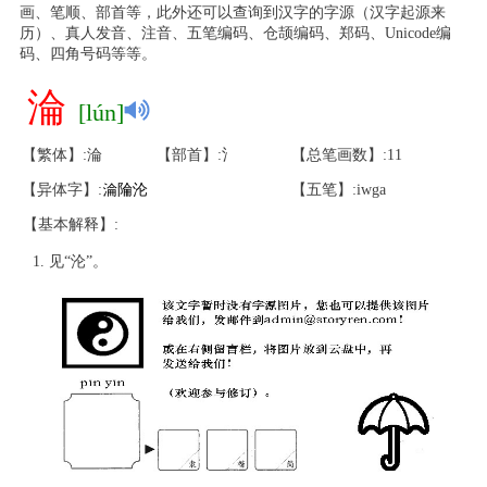
画、笔顺、部首等，此外还可以查询到汉字的字源（汉字起源来
历）、真人发音、注音、五笔编码、仓颉编码、郑码、Unicode编
码、四角号码等等。
淪
[lún]
【繁体】:淪
【部首】:氵
【总笔画数】:11
【异体字】:
淪
陯
沦
【五笔】:iwga
【基本解释】:
见“沦”。