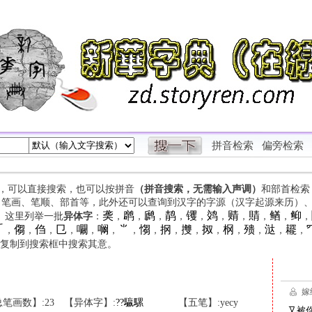
拼音检索
偏旁检索
字，可以直接搜索，也可以按拼音
（拼音搜索，无需输入声调）
和部首检索
、笔画、笔顺、部首等，此外还可以查询到汉字的字源（汉字起源来历）
䶮
䴙
䴘
䴖
䦆
䴔
䞍
䝼
䲡
䲟
等。这里列举一批
异体字
：
，
，
，
，
，
，
，
，
，
，

㑳
㑇
㔾
㘚
㘎
⺌
㥮
㧏
㩳
㧐
㭎
㱮
㳠
䎱
，
，
，
，
，
，
，
，
，
，
，
，
，
，
，
复制到搜索框中搜索其意。
笔画数】:23
【异体字】:
?
?
䯁
騾
【五笔】:yecy