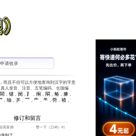
申请收录
，而且不但可以方便地查询到汉字的字意
、真人发音、注音、五笔编码、仓颉编
䦟
䦃
䦷
⻊
䦶
䦛
䲠
䲢
，
，
，
，
，
，
，
，
⺳
䌷
⺶
⺮
⺧
⺷
䓖
䙌
，
，
，
，
，
，
，
，