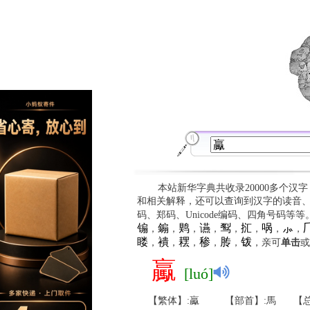
本站新华字典共收录20000多个汉
和相关解释，还可以查询到汉字的读音
码、郑码、Unicode编码、四角号码等
䦂
䥇
䴗
䜩
䴕
㧟
㖞
⺗

，
，
，
，
，
，
，
，
䁖
䙡
䎬
䅟
䏝
䥽
，
，
，
，
，
，亲可
单击
或
驘
[luó]
【繁体】:驘
【部首】:馬
【总