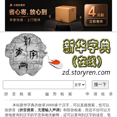
拼音检索
偏旁检索
申请收录
本站新华字典共收录20000多个汉字，可以直接搜索，也可以
按拼音
（拼音搜索，无需输入声调）
和部首检索，而且不但可以方
便地查询到汉字的字意和相关解释，还可以查询到汉字的读音、笔