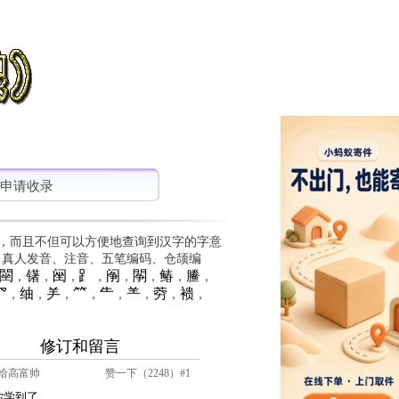
申请收录
，而且不但可以方便地查询到汉字的字意
、真人发音、注音、五笔编码、仓颉编
䦟
䦃
䦷
⻊
䦶
䦛
䲠
䲢
，
，
，
，
，
，
，
，
⺳
䌷
⺶
⺮
⺧
⺷
䓖
䙌
，
，
，
，
，
，
，
，