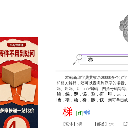
本站新华字典共收录20000多个汉
和相关解释，还可以查询到汉字的读音
码、郑码、Unicode编码、四角号码等
䦂
䥇
䴗
䜩
䴕
㧟
㖞
⺗

，
，
，
，
，
，
，
，
䁖
䙡
䎬
䅟
䏝
䥽
，
，
，
，
，
，亲可
单击
或
梯
[tī]
【繁体】:梯
【部首】:木
【总