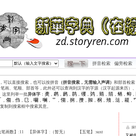
拼音检索
偏旁检索
字，可以直接搜索，也可以按拼音
（拼音搜索，无需输入声调）
和部首检索
、笔画、笔顺、部首等，此外还可以查询到汉字的字源（汉字起源来历）
䶮
䴙
䴘
䴖
䦆
䴔
䞍
䝼
䲡
䲟
等。这里列举一批
异体字
：
，
，
，
，
，
，
，
，
，
，

㑳
㑇
㔾
㘚
㘎
⺌
㥮
㧏
㩳
㧐
㭎
㱮
㳠
䎱
，
，
，
，
，
，
，
，
，
，
，
，
，
，
，
复制到搜索框中搜索其意。
笔画数】:11
【异体字】:（暂无）
【五笔】:suxt