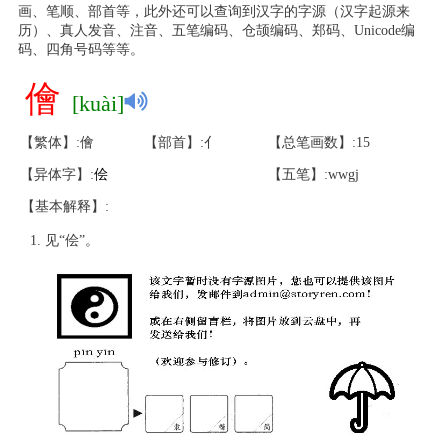
画、笔顺、部首等，此外还可以查询到汉字的字源（汉字起源来
历）、真人发音、注音、五笔编码、仓颉编码、郑码、Unicode编
码、四角号码等等。
儈
[kuài]
【繁体】:儈
【部首】:亻
【总笔画数】:15
【异体字】:
侩
【五笔】:wwgj
【基本解释】:
见“侩”。