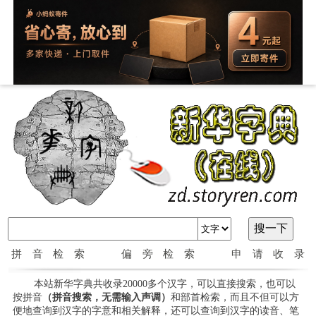
拼音检索
偏旁检索
申请收录
本站新华字典共收录20000多个汉字，可以直接搜索，也可以
按拼音
（拼音搜索，无需输入声调）
和部首检索，而且不但可以方
便地查询到汉字的字意和相关解释，还可以查询到汉字的读音、笔