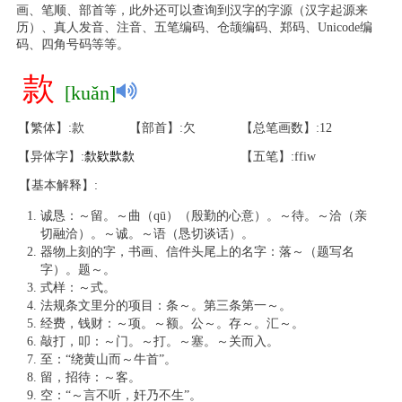
画、笔顺、部首等，此外还可以查询到汉字的字源（汉字起源来
历）、真人发音、注音、五笔编码、仓颉编码、郑码、Unicode编
码、四角号码等等。
款
[kuǎn]
【繁体】:款
【部首】:欠
【总笔画数】:12
【异体字】:
歀
欵
㱁
歀
【五笔】:ffiw
【基本解释】:
诚恳：～留。～曲（qū）（殷勤的心意）。～待。～洽（亲
切融洽）。～诚。～语（恳切谈话）。
器物上刻的字，书画、信件头尾上的名字：落～（题写名
字）。题～。
式样：～式。
法规条文里分的项目：条～。第三条第一～。
经费，钱财：～项。～额。公～。存～。汇～。
敲打，叩：～门。～打。～塞。～关而入。
至：“绕黄山而～牛首”。
留，招待：～客。
空：“～言不听，奸乃不生”。