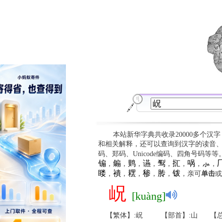
本站新华字典共收录20000多个汉
和相关解释，还可以查询到汉字的读音
码、郑码、Unicode编码、四角号码等
䦂
䥇
䴗
䜩
䴕
㧟
㖞
⺗

，
，
，
，
，
，
，
，
䁖
䙡
䎬
䅟
䏝
䥽
，
，
，
，
，
，亲可
单击
或
岲
[kuàng]
【繁体】:岲
【部首】:山
【总