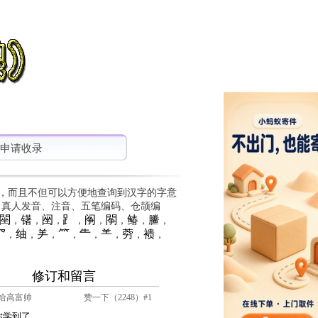
申请收录
，而且不但可以方便地查询到汉字的字意
、真人发音、注音、五笔编码、仓颉编
䦟
䦃
䦷
⻊
䦶
䦛
䲠
䲢
，
，
，
，
，
，
，
，
⺳
䌷
⺶
⺮
⺧
⺷
䓖
䙌
，
，
，
，
，
，
，
，