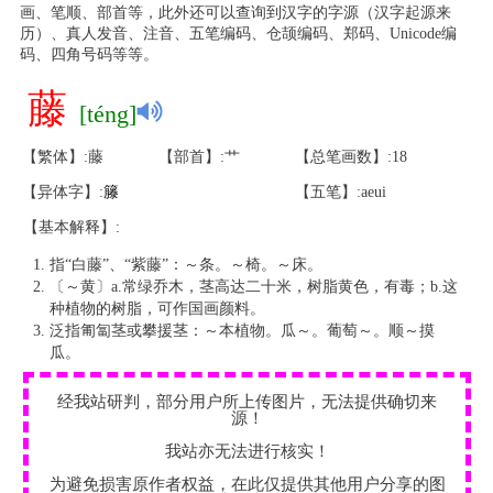
画、笔顺、部首等，此外还可以查询到汉字的字源（汉字起源来
历）、真人发音、注音、五笔编码、仓颉编码、郑码、Unicode编
码、四角号码等等。
藤
[téng]
【繁体】:藤
【部首】:艹
【总笔画数】:18
【异体字】:
籐
【五笔】:aeui
【基本解释】:
指“白藤”、“紫藤”：～条。～椅。～床。
〔～黄〕a.常绿乔木，茎高达二十米，树脂黄色，有毒；b.这
种植物的树脂，可作国画颜料。
泛指匍匐茎或攀援茎：～本植物。瓜～。葡萄～。顺～摸
瓜。
经我站研判，部分用户所上传图片，无法提供确切来
源！
我站亦无法进行核实！
为避免损害原作者权益，在此仅提供其他用户分享的图