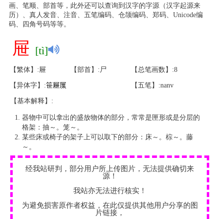
画、笔顺、部首等，此外还可以查询到汉字的字源（汉字起源来
历）、真人发音、注音、五笔编码、仓颉编码、郑码、Unicode编
码、四角号码等等。
屉
[tì]
【繁体】:屜
【部首】:尸
【总笔画数】:8
【异体字】:
笹
屜
屟
【五笔】:nanv
【基本解释】:
器物中可以拿出的盛放物体的部分，常常是匣形或是分层的
格架：抽～。笼～。
某些床或椅子的架子上可以取下的部分：床～。棕～。藤
～。
经我站研判，部分用户所上传图片，无法提供确切来
源！
我站亦无法进行核实！
为避免损害原作者权益，在此仅提供其他用户分享的图
片链接，