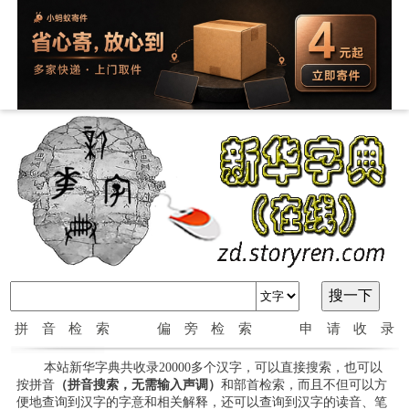
拼音检索
偏旁检索
申请收录
本站新华字典共收录20000多个汉字，可以直接搜索，也可以
按拼音
（拼音搜索，无需输入声调）
和部首检索，而且不但可以方
便地查询到汉字的字意和相关解释，还可以查询到汉字的读音、笔