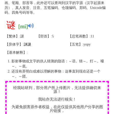
画、笔顺、部首等，此外还可以查询到汉字的字源（汉字起源来
历）、真人发音、注音、五笔编码、仓颉编码、郑码、Unicode编
码、四角号码等等。
谜
[mí]
【繁体】:謎
【部首】:讠
【总笔画数】:11
【异体字】:
詸
謎
【五笔】:yopy
【基本解释】:
影射事物或文字的供人猜测的隐语：～语。猜～。灯～。哑
～。～底。
还没有弄明白或难以理解的事物：这事直到现在还是一个
～。～团。
经我站研判，部分用户所上传图片，无法提供确切来
源！
我站亦无法进行核实！
为避免损害原作者权益，在此仅提供其他用户分享的图
片链接，