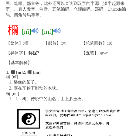
画、笔顺、部首等，此外还可以查询到汉字的字源（汉字起源来
历）、真人发音、注音、五笔编码、仓颉编码、郑码、Unicode编
码、四角号码等等。
檷
[nǐ]
[mí]
【繁体】:檷
【部首】:木
【总笔画数】:18
【异体字】:
鉨
鈮
?
【五笔】:sgwr
【基本解释】:
1. 檷 [nǐ]
2. 檷 [mí]
檷 [nǐ]
络丝的架子。
塞在车轮下制动的木块。
檷 [mí]
〔～枸〕传说中的山名，山上多玉石。