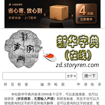
拼音检索
偏旁检索
申请收录
本站新华字典共收录20000多个汉字，可以直接搜索，也可以
按拼音
（拼音搜索，无需输入声调）
和部首检索，而且不但可以方
便地查询到汉字的字意和相关解释，还可以查询到汉字的读音、笔