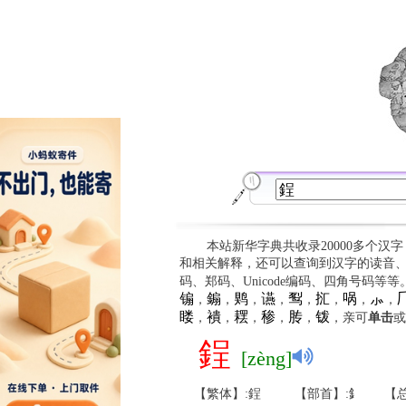
本站新华字典共收录20000多个汉
和相关解释，还可以查询到汉字的读音
码、郑码、Unicode编码、四角号码等
䦂
䥇
䴗
䜩
䴕
㧟
㖞
⺗

，
，
，
，
，
，
，
，
䁖
䙡
䎬
䅟
䏝
䥽
，
，
，
，
，
，亲可
单击
或
鋥
[zèng]
【繁体】:鋥
【部首】:釒
【总