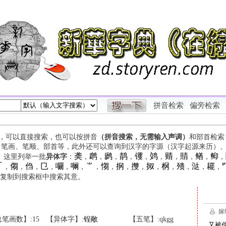
拼音检索
偏旁检索
字，可以直接搜索，也可以按拼音
（拼音搜索，无需输入声调）
和部首检索
、笔画、笔顺、部首等，此外还可以查询到汉字的字源（汉字起源来历）
䶮
䴙
䴘
䴖
䦆
䴔
䞍
䝼
䲡
䲟
等。这里列举一批
异体字
：
，
，
，
，
，
，
，
，
，
，

㑳
㑇
㔾
㘚
㘎
⺌
㥮
㧏
㩳
㧐
㭎
㱮
㳠
䎱
，
，
，
，
，
，
，
，
，
，
，
，
，
，
，
复制到搜索框中搜索其意。
笔画数】:15
【异体字】:
锃
敞
【五笔】:qkgg