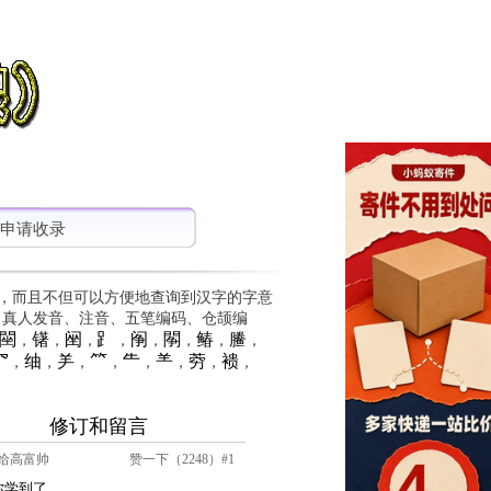
申请收录
，而且不但可以方便地查询到汉字的字意
、真人发音、注音、五笔编码、仓颉编
䦟
䦃
䦷
⻊
䦶
䦛
䲠
䲢
，
，
，
，
，
，
，
，
⺳
䌷
⺶
⺮
⺧
⺷
䓖
䙌
，
，
，
，
，
，
，
，